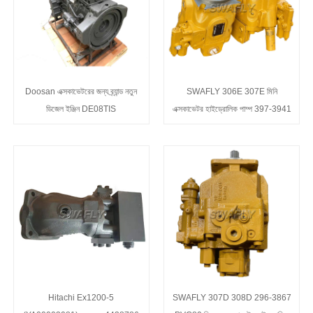
Doosan এক্সকাভেটরের জন্য ব্র্যান্ড নতুন
SWAFLY 306E 307E মিনি
ডিজেল ইঞ্জিন DE08TIS
এক্সকাভেটর হাইড্রোলিক পাম্প 397-3941
Hitachi Ex1200-5
SWAFLY 307D 308D 296-3867