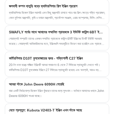
জলবাহী কম্পন হাতুড়ি মধ্যে ক্যাটারপিলার শিল্প ইঞ্জিন প্রয়োগ
ক্যাটারপিলার ডিজেল ইঞ্জিন সরাসরি এমন কিছু যন্ত্রপাতি চালাতে পারে যার শিল্প ক্ষেত্রে শক্তি প্রয়োজন,
যেমন ফুটপাথ যন্ত্রপাতি, কৃষি ও বনায়ন যন্ত্রপাতি, প্রকৌশল সরঞ্জাম, এয়ার কম্প্রেসার, মিলিং মেশিন,
ভাইব্রেশন হ্যামার, কুলার, ফায়ার পাম্প, লোকোমোটিভ, মাইনিং, ডাউন। -দ্য-হোল ড্রিলিং রিগ, টানেল
ড্রিলিং রিগ, গ্যান্ট্রি ক্রেন, রেল ওয়েল্ডিং যন্ত্রপাতি ইত্যাদি।
SWAFLY গর্বের সাথে আমাদের সম্মানিত গ্রাহককে 3 ইউনিট কামিন্স 6BT ইঞ্জিন সরবরাহ করে।
সোয়াফ্লাই সম্প্রতি তাদের একজন সম্মানিত গ্রাহককে কামিন্স 6বিটি ইঞ্জিনের তিনটি ইউনিট সরবরাহ
করেছে। সোয়াফ্লাই আধিকারিকদের মতে, ইঞ্জিনগুলি সময়সূচীতে বিতরণ করা হয়েছিল এবং গ্রাহকরা
ইঞ্জিনগুলির দ্রুত বিতরণ এবং গুণমান নিয়ে তাদের সন্তুষ্টি প্রকাশ করেছিলেন।
কার্টারপিলার D10T বুলডোজারের হৃদয় - শক্তিশালী C27 ইঞ্জিন
20-টন খনন যন্ত্রে সজ্জিত ইঞ্জিনটি আমরা সাধারণত 6 থেকে 7 লিটারের স্থানচ্যুতি দেখতে পাই।
কার্টারপিলার D10T বুলডোজার ইঞ্জিনে 27 লিটারের স্থানচ্যুতি রয়েছে এবং অবশ্যই, আরও বড়
স্থানচ্যুতি সহ ইঞ্জিন রয়েছে, যেমন কার্টারপিলার C32 ইঞ্জিন, যার স্থানচ্যুতি 32 লিটার রয়েছে।
আমরা স্টকে John Deere 6090H পেয়েছি
যারা একটি নির্ভরযোগ্য ডিজেল ইঞ্জিন খুঁজছেন তাদের জন্য সুসংবাদ – বর্তমানে আমাদের গুদামে John
Deere 6090H পাওয়া যাচ্ছে।
যেতে প্রস্তুত: Kubota V2403-T ইঞ্জিন এখন স্টকে আছে