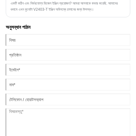
একটি কঠিন এবং নির্ভরযোগ্য ডিজেল ইঞ্জিন প্রয়োজন? আমরা আপনাকে কভার করেছি. আমাদের
গুদামে এখন কুবোটা V2403-T ইঞ্জিন অবিলম্বে চালানের জন্য উপলব্ধ।
অনুসন্ধান পাঠান