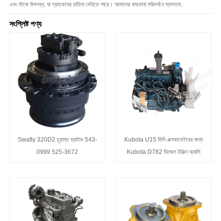
এবং স্টকে উপলব্ধ, যা গ্রাহকদের চাহিদা মেটাতে পারে। আমাদের কারখানা পরিদর্শনে স্বাগতম.
সংশ্লিষ্ট পণ্য
Swafly 320D2 চূড়ান্ত ড্রাইভ 543-
Kubota U15 মিনি এক্সকাভেটরের জন্য
0999 525-3672
Kubota D782 ডিজেল ইঞ্জিন অ্যাসি