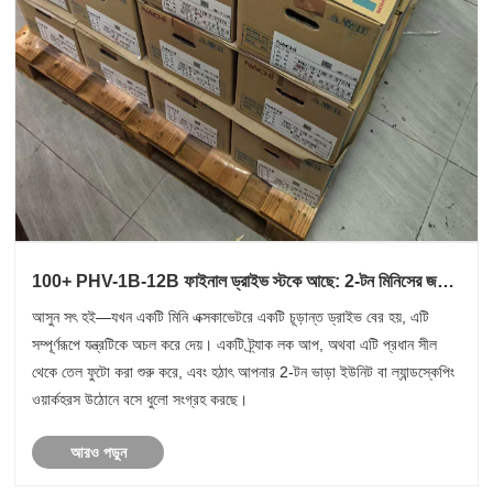
100+ PHV-1B-12B ফাইনাল ড্রাইভ স্টকে আছে: 2-টন মিনিসের জন্য
মূল্য নির্ধারণ করুন
আসুন সৎ হই—যখন একটি মিনি এক্সকাভেটরে একটি চূড়ান্ত ড্রাইভ বের হয়, এটি
সম্পূর্ণরূপে যন্ত্রটিকে অচল করে দেয়। একটি ট্র্যাক লক আপ, অথবা এটি প্রধান সীল
থেকে তেল ফুটো করা শুরু করে, এবং হঠাৎ আপনার 2-টন ভাড়া ইউনিট বা ল্যান্ডস্কেপিং
ওয়ার্কহরস উঠোনে বসে ধুলো সংগ্রহ করছে।
আরও পড়ুন