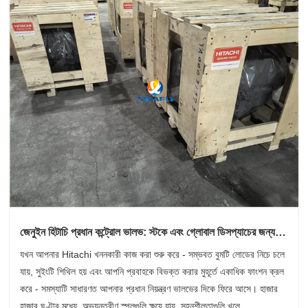
জেনুইন হিটাচি প্রধান কন্ট্রোল ভালভ: স্টকে এবং গ্লোবাল ডিসপ্যাচের জন্য
প্রস্তুত
যখন আপনার Hitachi খননকারী কাজ করা শুরু করে - সম্ভবত বুমটি লোডের নিচে চলে
যায়, সুইংটি শিথিল হয় এবং আপনি প্রবাহকে বিভক্ত করার মুহূর্তে একাধিক ফাংশন ক্রল
করে - সমস্যাটি সাধারণত আপনার প্রধান নিয়ন্ত্রণ ভালভের দিকে ফিরে আসে। হাজার
হাজার ঘণ্টার মধ্যে, অভ্যন্তরীণ স্পুলগুলি ক্ষয়ে যায়, সহনশীলতাগুলি খুলে ......