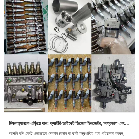
মিডলম্যানকে এড়িয়ে যান: ফ্যাক্টরি-ডাইরেক্ট ডিজেল ইনজেক্টর, অগ্রভাগ এবং
উচ্চ-চাপের জ্বালানী পাম্প
আপনি যদি একটি মেরামতের দোকান চালান বা ভারী যন্ত্রপাতির বহর পরিচালনা করেন,