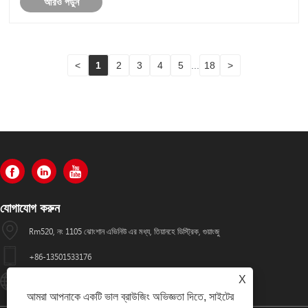
আরও পড়ুন
<
1
2
3
4
5
...
18
>
যোগাযোগ করুন
Rm520, নং 1105 ঝোংশান এভিনিউ এর মধ্য, তিয়ানহে ডিস্ট্রিক, গুয়াংজু
+86-13501533176
X
Sales01@swaflyexcavator.cn
আমরা আপনাকে একটি ভাল ব্রাউজিং অভিজ্ঞতা দিতে, সাইটের