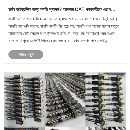
দুর্বল হাইড্রলিক্স জন্য বসতি স্থাপন? আপনার CAT খননকারীকে এর শক্তি
ফিরিয়ে দেওয়ার সময় এসেছে
একটি দুর্দান্ত খননকারীকে তার প্রান্ত হারানো দেখার চেয়ে হতাশার আর কিছুই নেই।
আপনি লক্ষণগুলি জানেন: বালতি কার্লটি ধীর হয়ে যায়, আপনি যখন আলগা ময়লার স্তূপে
আরোহণের চেষ্টা করছেন তখন ট্র্যাকগুলি দুর্বল বোধ করে এবং আবহাওয়া গরম হওয়ার
সাথে সাথে পুরো মেশিনটি পিছিয়ে যেতে শুরু করে। যখন আপনার প্রধান হাইড্......
আরও পড়ুন