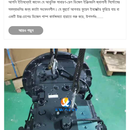
আপনি ইতিমধ্যেই জানেন যে আধুনিক সাধারণ-রেল ডিজেল ইঞ্জিনগুলি জ্বালানী সিস্টেমের
সমস্যাগুলির জন্য কতটা সংবেদনশীল। যে মুহুর্তে আপনার ফুয়েল ইনজেক্টর ফুরিয়ে যায় বা
একটি উচ্চ-চাপের ডিজেল পাম্প কার্যক্ষমতা হারাতে শুরু করে, উপসর্গগু......
আরও পড়ুন