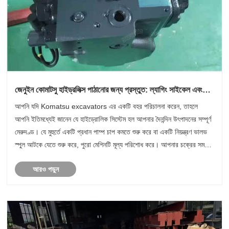
জেনুইন কোমাটসু হাইড্রলিক্স পাঠানোর জন্য প্রস্তুত: ল্যাগিং সাইকেল এবং
ফ্যাক্টরি ব্যাকঅর্ডারগুলির সাথে ডিল করা বন্ধ করুন
আপনি যদি Komatsu excavators এর একটি বহর পরিচালনা করেন, তাহলে
আপনি ইতিমধ্যেই জানেন যে হাইড্রোলিক সিস্টেম হল আপনার দৈনন্দিন উৎপাদনের সম্পূর্ণ
মেরুদণ্ড। যে মুহুর্তে একটি প্রধান পাম্প চাপ কমতে শুরু করে বা একটি নিয়ন্ত্রণ ভালভ
স্পুল আটকে যেতে শুরু করে, পুরো মেশিনটি মূল্য পরিশোধ করে। আপনার চক্রের সময়
ধীর......
আরও পড়ুন