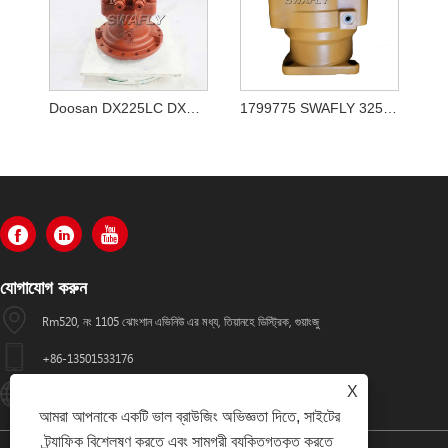
Doosan DX225LC DX180LC সুইং মোটর K1000697A
1799775 SWAFLY 325 সুইং মোটর
যোগাযোগ করুন
Rm520, নং 1105 ঝোংশান এভিনিউ এর মধ্য, তিয়ানহে ডিস্ট্রিক, গুয়াংজু
+86-13501533176
X
Sales01@swaflyexcavator.cn
আমরা আপনাকে একটি ভাল ব্রাউজিং অভিজ্ঞতা দিতে, সাইটের
ট্র্যাফিক বিশ্লেষণ করতে এবং সামগ্রী ব্যক্তিগতকৃত করতে