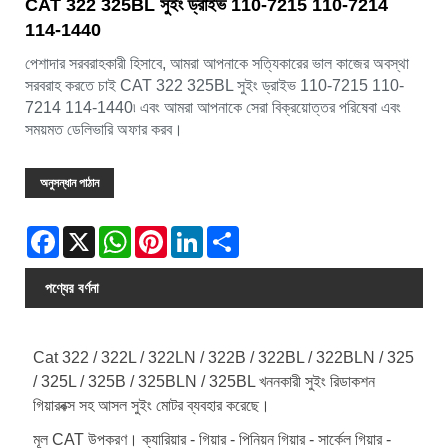
CAT 322 325BL সুইং ড্রাইভ 110-7215 110-7214
114-1440
পেশাদার সরবরাহকারী হিসাবে, আমরা আপনাকে সত্যিকারের ভাল কাজের অবস্থা
সরবরাহ করতে চাই CAT 322 325BL সুইং ড্রাইভ 110-7215 110-
7214 114-1440৷ এবং আমরা আপনাকে সেরা বিক্রয়োত্তর পরিষেবা এবং
সময়মত ডেলিভারি অফার করব।
অনুসন্ধান পাঠান
Facebook
X
WhatsApp
Pinterest
LinkedIn
Share
পণ্যের বর্ণনা
Cat 322 / 322L / 322LN / 322B / 322BL / 322BLN / 325
/ 325L / 325B / 325BLN / 325BL খননকারী সুইং রিডাকশন
গিয়ারবক্স সহ আসল সুইং মোটর ব্যবহার করেছে।
মূল CAT উপকরণ। ক্যারিয়ার - গিয়ার - পিনিয়ন গিয়ার - সার্কেল গিয়ার -