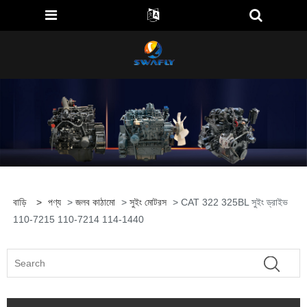
বাড়ি
>
পণ্য
>
জলব কাঠামো
>
সুইং মোটরস
> CAT 322 325BL সুইং ড্রাইভ
110-7215 110-7214 114-1440