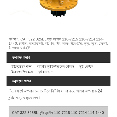
হট ট্যাগ: CAT 322 325BL সুইং ড্রাইভ 110-7215 110-7214 114-
1440, নির্মাতা, সরবরাহকারী, কারখানা, চীন, স্টকে, চীনে তৈরি, মূল্য, ব্যান্ড, টেকসই,
1 বছরের ওয়ারেন্টি
সম্পর্কিত বিভাগ
হাইড্রোলিক পাম্প
ফাইনাল ড্রাইভ/ট্রাভেল মোটরস
সুইং মোটরস
রিডাকশন গিয়ারবক্স
কন্ট্রোল ভালভ
অনুসন্ধান পাঠান
নীচের ফর্মে আপনার তদন্ত দিতে নির্দ্বিধায় দয়া করে. আমরা আপনাকে 24
ঘন্টার মধ্যে উত্তর দেব।