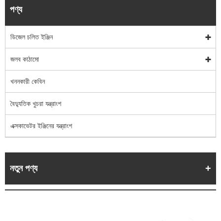
পণ্য
ডিজেল চলিত ইঞ্জিন
জলব কাঠামো
খননকারী কেবিন
বৈদ্যুতিক খুচরা যন্ত্রাংশ
এক্সকাভেটর ইঞ্জিনের যন্ত্রাংশ
নতুন পণ্য