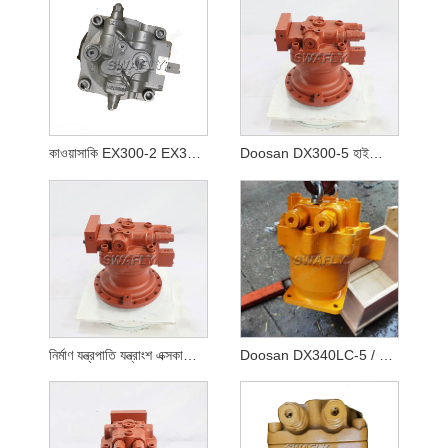
কাওয়াসাকি EX300-2 EX300-3 সুইং মোটর ইউনিট 4294479 M2X210CAB-10A-56/270
Doosan DX300-5 হাইড্রোলিক সুইং মোটর 170303-00064
নির্মাণ যন্ত্রপাতি যন্ত্রাংশ এক্সকাভেটর ইঞ্জিন যন্ত্রাংশ DX255LC-5 সুইং মোটর 170303-00072
Doosan DX340LC-5 / DX350LC-5 সুইং মোটর 170303-00065